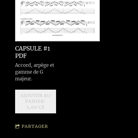
CAPSULE #1
PDF
Accord, arpège et
gamme de G
majeur.
AJOUTER AU
PANIER:
5,00 C$
PARTAGER