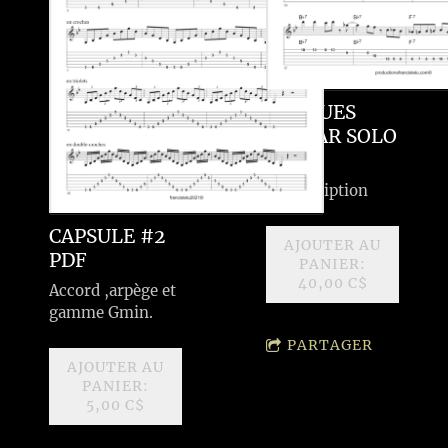
F7 BLUES
GUITAR SOLO
PDF
Transcription
CAPSULE #2
AJOUTER AU
PDF
PANIER:
40,00 C$
Accord ,arpège et
gamme Gmin.
PARTAGER
AJOUTER AU
PANIER:
5,00 C$